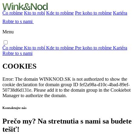
Čo robíme
Kto to robí
Kde to robíme
Pre koho to robíme
Kariéra
Robte to s nami
Menu
Čo robíme
Kto to robí
Kde to robíme
Pre koho to robíme
Kariéra
Robte to s nami
COOKIES
Error: The domain WINKNOD.SK is not authorized to show the
cookie declaration for domain group ID fef2a98a-d10c-4bad-89ef-
50738d6d131e. Please add it to the domain group in the Cookiebot
Manager to authorize the domain.
Kontaktujte nás
Prečo my? Na stretnutia s nami sa budete
tešiť!