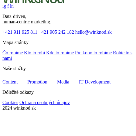
ig
f
ln
Data-driven,
human-centric marketing.
+421 911 925 811
+421 905 242 182
hello@winknod.sk
Mapa stránky
Čo robíme
Kto to robí
Kde to robíme
Pre koho to robíme
Robte to s
nami
Naše služby
Content
Promotion
Media
IT Development
Dôležité odkazy
Cookies
Ochrana osobných údajov
2024
winknod.sk