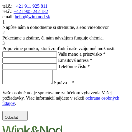
tel.č.:
+421 911 925 811
tel.č.:
+421 905 242 182
email:
hello@winknod.sk
1
Napíšte nám a dohodneme si stretnutie, alebo videohovor.
2
Pokecáme a zistíme, či nám návzájom funguje chémia.
3
Pripravíme ponuku, ktorá zohľadní naše vzájomné možnosti.
Vaše meno a priezvisko
*
Emailová adresa
*
Telefónne číslo
*
Správa...
*
Vaše osobné údaje spracúvame za účelom vybavenia Vašej
požiadavky. Viac informácií nájdete v sekcii
ochrana osobných
údajov
.
Odoslať