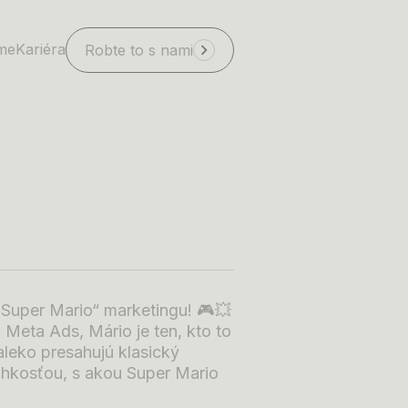
íme
Kariéra
Robte to s nami
 „Super Mario“ marketingu! 🎮💥
 Meta Ads, Mário je ten, kto to
aleko presahujú klasický
ľahkosťou, s akou Super Mario