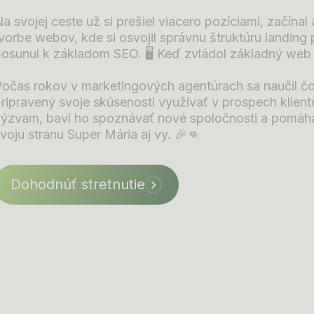
a svojej ceste už si prešiel viacero pozíciami, začína
vorbe webov, kde si osvojil správnu štruktúru landing
osunul k základom SEO. 🖥️ Keď zvládol základný web l
Počas rokov v marketingových agentúrach sa naučil čo
pripravený svoje skúsenosti využívať v prospech klie
ýzvam, baví ho spoznávať nové spoločnosti a pomáhať 
voju stranu Super Mária aj vy. 🎉👊
Dohodnúť stretnutie