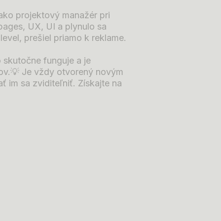
l ako projektový manažér pri
 pages, UX, UI a plynulo sa
evel, prešiel priamo k reklame.
 skutočne funguje a je
ntov.💡 Je vždy otvorený novým
im sa zviditeľniť. Získajte na