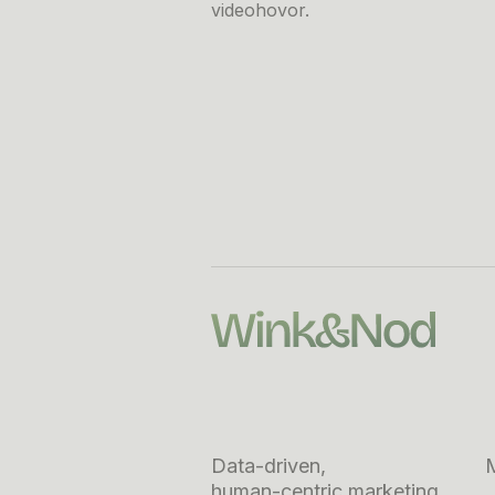
videohovor.
Data-driven,
human-centric marketing.