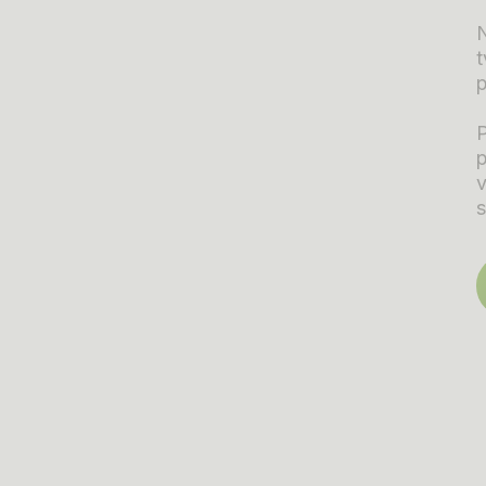
N
t
p
v
s