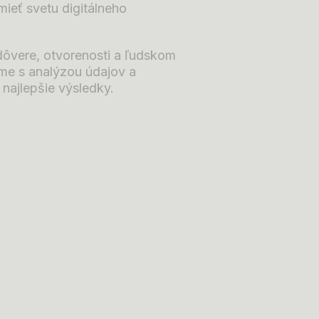
eť svetu digitálneho
dôvere, otvorenosti a ľudskom
eme s analýzou údajov a
i najlepšie výsledky.