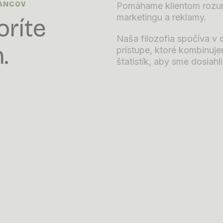
NANCOV
Pomáhame klientom rozumi
marketingu a reklamy.
oríte
Naša filozofia spočíva v 
.
prístupe, ktoré kombinuj
štatistík, aby sme dosiahl