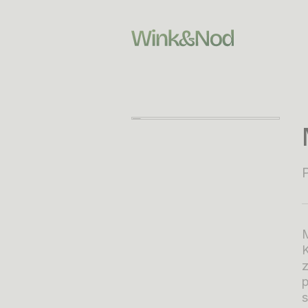
M
K
z
p