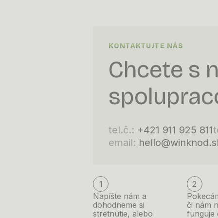
KONTAKTUJTE NÁS
Chcete s 
spoluprac
tel.č.:
+421 911 925 811
t
email:
hello@winknod.s
1
2
Napíšte nám a
Pokecám
dohodneme si
či nám 
stretnutie, alebo
funguje 