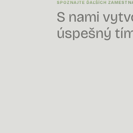
SPOZNAJTE ĎAĽŠÍCH ZAMEST
S nami vytv
úspešný tím