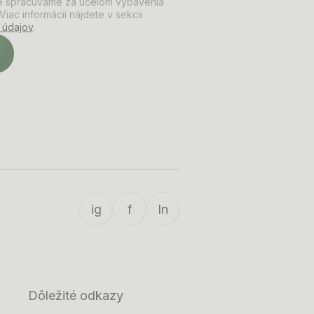
e spracúvame za účelom vybavenia
iac informácií nájdete v sekcii
 údajov
.
ig
f
ln
Dôležité odkazy