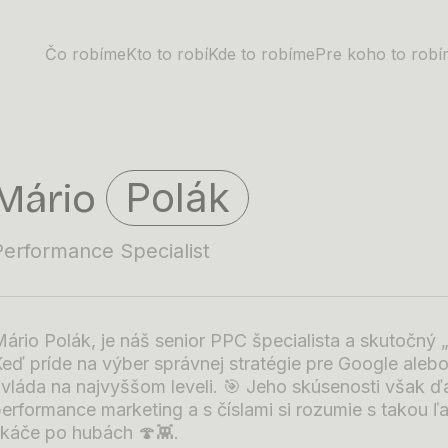
Čo robíme
Kto to robí
Kde to robíme
Pre koho to rob
Polák
Mário
Performance Specialist
ário Polák, je náš senior PPC špecialista a skutočný
eď príde na výber správnej stratégie pre Google alebo
vláda na najvyššom leveli. 🎯 Jeho skúsenosti však ď
erformance marketing a s číslami si rozumie s takou 
skáče po hubách 🍄👾.